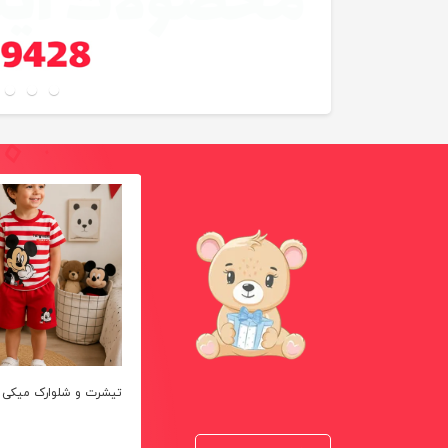
 کد
تاپ وشلوارک پریزاد خالخالی
تیشرت و شلوارک میکی کد ۳
کد3404