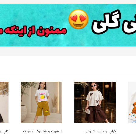
کراپ و دامن شلواری
تیشرت و شلوارک لیمو کد
تاپ و