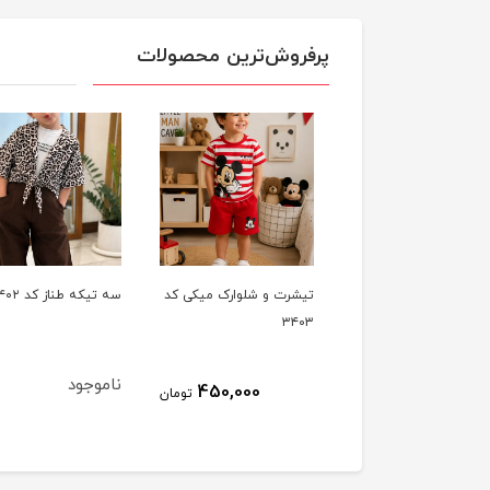
پرفروش‌ترین محصولات
 وشلوارک پریزاد
تیشرت و شلوارک میکی کد
سه تیکه طناز کد ۳۴۰۲
الی کد3404
۳۴۰۳
ناموجود
450,000
1,100,000
تومان
تومان