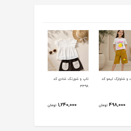
و شلوارک لیمو کد
تاپ و شورتک شادی کد
کراپ و شلوار شیرین کد
۳۳۹۷
۳۳۹۸
1,080,000
1,240,000
498,000
تومان
تومان
توم