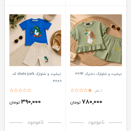
تیشرت و شلوارک دخترک 3294
تیشرت و شلوارک skate park کد
۳۲۸۹
1 نفر
390,000
780,000
تومان
تومان
ناموجود
ناموجود