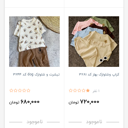
کراپ وشلوارک بهار کد ۳۲۸۱
تیشرت و شلوارک dog کد ۳۲۴۴
1 نفر
680,000
720,000
تومان
تومان
ناموجود
ناموجود