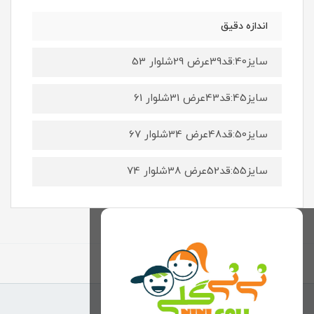
اندازه دقیق
سایز40:قد39عرض 29شلوار 53
سایز45:قد43عرض 31شلوار 61
سایز50:قد48عرض 34شلوار 67
سایز55:قد52عرض 38شلوار 74
برگشت به بالا