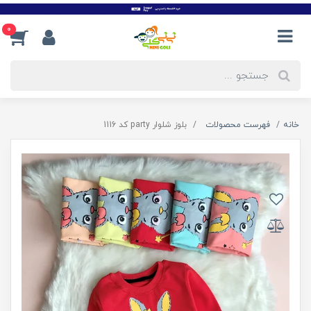
0
خانه
فهرست محصولات
بلوز شلوار party کد 1116