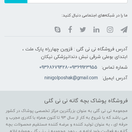
ما را در شبکه‌های اجتماعی دنبال کنید:
آدرس فروشگاه نی نی گلی : قزوین چهارراه پارک ملت ،
ابتدای بوعلی شرقی نبش دندانپزشکی نیکان
شماره تماس:
09368679428-09369923955
آدرس ایمیل:
ninigolposhak@gmail.com
فروشگاه پوشاک بچه گانه نی نی گلی
مجموعه نی نی گلی به عنوان بزرگترین مرکز تخصصی پوشاک در کشور
می باشد که با شروع به کار از سال ۹۳ تا کنون همراه با کادری مجرب و
حرفه ای ، به عنوان تولید کننده و عرضه کننده مستقیم محصولات بچه
گانه به فعالیت خود ادامه می دهد. مجموعه نی نی گلی همواره ارائه