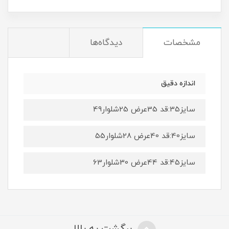
مشخصات
دیدگاه‌ها
اندازه دقیق
سایز35:قد 35عرض 25شلوار49
سایز40:قد 40عرض 28شلوار55
سایز45:قد 44عرض 30شلوار63
برگشت به بالا