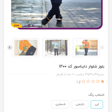
بلوز شلوار دایناسور کد 1200
سایز35/40/45 مناسب 7 ماه تا 5سال
از 1
انتخاب رنگ:
ابی
نارنجی
فسفری