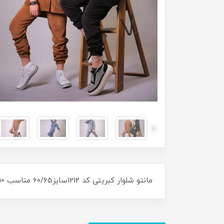
مانتو شلوار کبریتی کد 1212سایز60/65 مناسب 10 سال تا 17سال