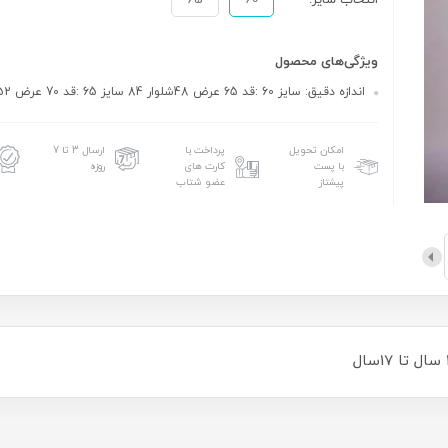
انتخاب سایز:
60
65
ویژگی‌های محصول
اندازه دقیق: سایز 60 :قد 65 عرض 48شلوار 84 سایز 65 :قد 70 عرض 52 شلوار 94
امکان تحویل
پرداخت با
ارسال 3 تا 7
با پست
کارت های
روزه
پیشتاز
عضو شتاب