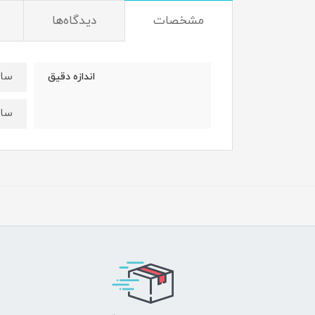
مشخصات
دیدگاه‌ها
سایز 60 :قد 65 
اندازه دقیق
سایز 65 :قد 70 ع