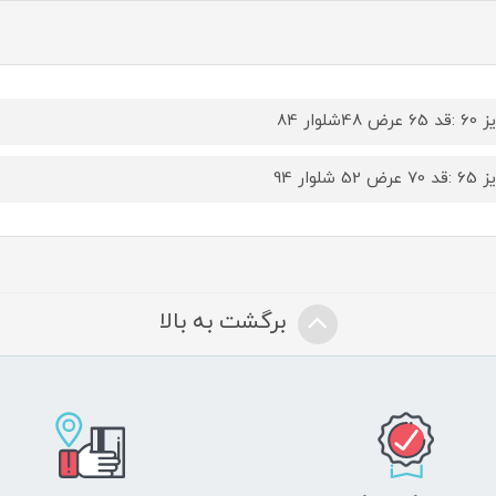
عرض 48شلوار 84
رض 52 شلوار 94
برگشت به بالا