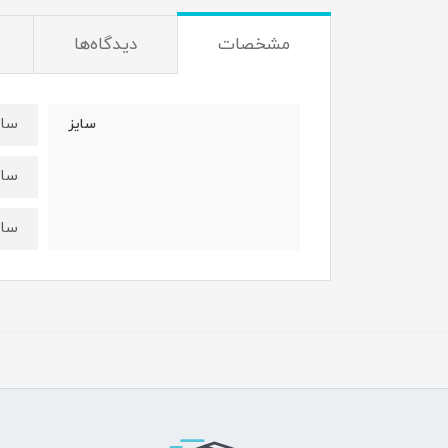
مشخصات
دیدگاه‌ها
سایز۱:قد ۴۸عرض 
سایز
سایز۲:قد ۵۱عرض 
سایز۳:قد۵۸عرض 