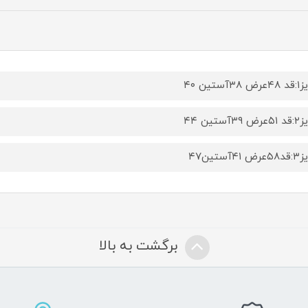
۳۸آستین ۴۰
۳۹آستین ۴۴
۴۱آستین۴۷
برگشت به بالا