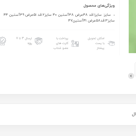
ویژگی‌های محصول
سایز: سایز۱:قد ۴۸عرض ۳۸آستین ۴۰ سایز۲:قد ۵۱عرض ۳۹آستین ۴۴
سایز۳:قد۵۸عرض ۴۱آستین۴۷
امکان تحویل
پرداخت با
ارسال 3 تا 7
با پست
کارت های
روزه
پیشتاز
عضو شتاب