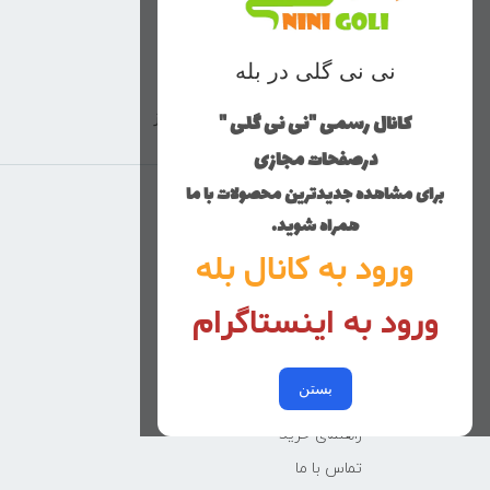
نی نی گلی در بله
کانال رسمی "نی نی گلی "
ارسال با پست پیشتاز
درصفحات مجازی
برای مشاهده جدیدترین محصولات با ما
منوی وب‌سایت
همراه شوید.
ورود به کانال بله
محصولات
خانه
ورود به اینستاگرام
دخترانه
پسرانه
بستن
کوچولوهای نی نی گلی
راهنمای خرید
تماس با ما