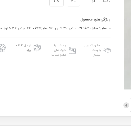
انتخاب سایز:
40
45
ویژگی‌های محصول
سایز: سایز۴۰:قد ۳۹ عرض ۳۰ شلوار ۵۳ سایز۴۵:قد ۴۴ عرض ۳۲ شلوار ۶۰
امکان تحویل
پرداخت با
ارسال 3 تا 7
با پست
کارت های
روزه
پیشتاز
عضو شتاب