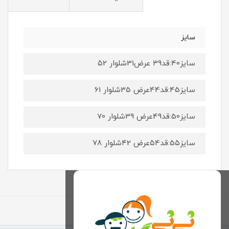
سایز
سایز40:قد۳9 عرض31شلوار ۵2
سایز45:قد44عرض 35شلوار ۶1
سایز50:قد49عرض 39شلوار 70
سایز5۵:قد۵4عرض ۴2شلوار ۷8
برگشت به بالا