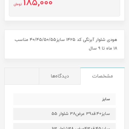
185,000
تومان
هودی شلوار آبرنگی کد ۱۴۲۵ سایز۴۰/۴۵/۵۰/۵۵ مناسب
۱۸ ماه تا ۹ سال
مشخصات
دیدگاه‌ها
سایز
سایز40:قد39 عرض38 شلوار 55
سایز45:قد43عرض 38شلوار 63