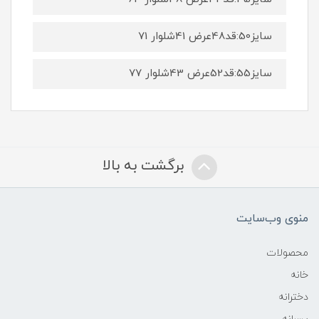
سایز50:قد48عرض 41شلوار 71
سایز55:قد52عرض 43شلوار 77
برگشت به بالا
منوی وب‌سایت
محصولات
خانه
دخترانه