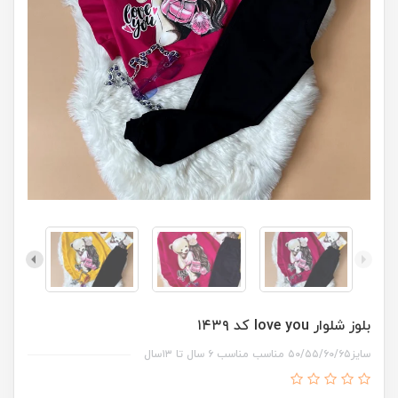
بلوز شلوار love you کد ۱۴۳۹
سایز۵۰/۵۵/۶۰/۶۵ مناسب مناسب ۶ سال تا ۱۳سال