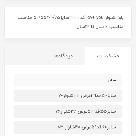
بلوز شلوار love you کد ۱۴۳۹سایز۵۰/۵۵/۶۰/۶۵ مناسب
مناسب ۶ سال تا ۱۳سال
مشخصات
دیدگاه‌ها
سایز
سایز50:قد49عرض 34شلوار70
سایز55:قد 53عرض 36شلوار7۶
سایز60:قد59عرض 40شلوار ۸۳