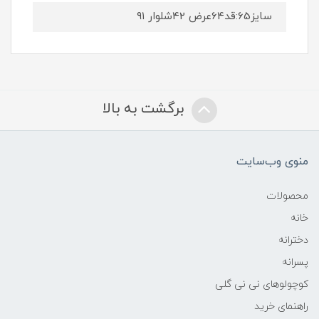
سایز65:قد64عرض 42شلوار ۹۱
برگشت به بالا
منوی وب‌سایت
محصولات
خانه
دخترانه
پسرانه
کوچولوهای نی نی گلی
راهنمای خرید