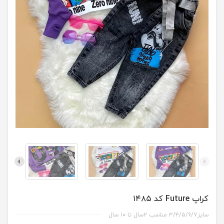
کراپ Future کد ۱۴۸۵
سایز۳/۴/۵/۶/۷ مناسب ۲سال تا ۱۰ سال