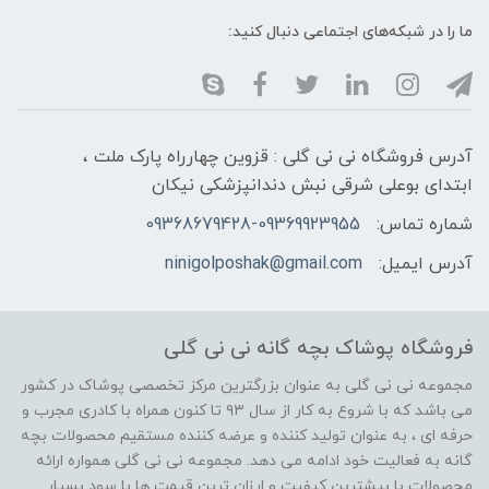
ما را در شبکه‌های اجتماعی دنبال کنید:
آدرس فروشگاه نی نی گلی : قزوین چهارراه پارک ملت ،
ابتدای بوعلی شرقی نبش دندانپزشکی نیکان
شماره تماس:
09368679428-09369923955
آدرس ایمیل:
ninigolposhak@gmail.com
فروشگاه پوشاک بچه گانه نی نی گلی
مجموعه نی نی گلی به عنوان بزرگترین مرکز تخصصی پوشاک در کشور
می باشد که با شروع به کار از سال ۹۳ تا کنون همراه با کادری مجرب و
حرفه ای ، به عنوان تولید کننده و عرضه کننده مستقیم محصولات بچه
گانه به فعالیت خود ادامه می دهد. مجموعه نی نی گلی همواره ارائه
محصولات با بیشترین کیفیت و ارزان ترین قیمت ها با سود بسیار