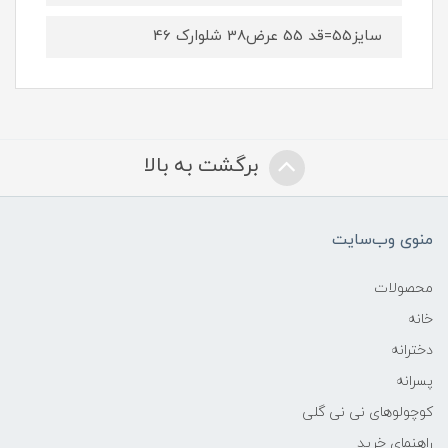
سایز55=قد 55 عرض38 شلوارک 46
برگشت به بالا
منوی وب‌سایت
محصولات
خانه
دخترانه
پسرانه
کوچولوهای نی نی گلی
راهنمای خرید