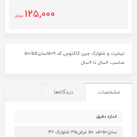
125,000
تومان
تیشرت و شلوارک جین کاکتوس کد 1509سایز50/55
مناسب 6سال تا 9سال
مشخصات
دیدگاه‌ها
اندازه دقیق
سایز50=قد 50 عرض35 شلوارک 42