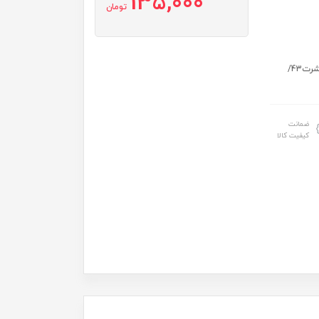
135,000
تومان
اندازه دقیق: سایز 40 : قد تیشرت 39/عرض29/شلوار50 سایز 45 : قد تیشرت43/
ضمانت
کیفیت کالا