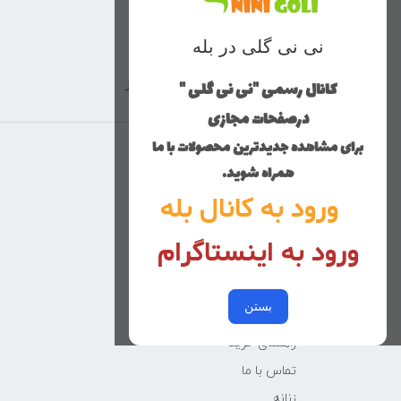
نی نی گلی در بله
کانال رسمی "نی نی گلی "
ارسال با پست پیشتاز
درصفحات مجازی
برای مشاهده جدیدترین محصولات با ما
منوی وب‌سایت
همراه شوید.
ورود به کانال بله
محصولات
خانه
ورود به اینستاگرام
دخترانه
پسرانه
بستن
کوچولوهای نی نی گلی
راهنمای خرید
تماس با ما
زنانه