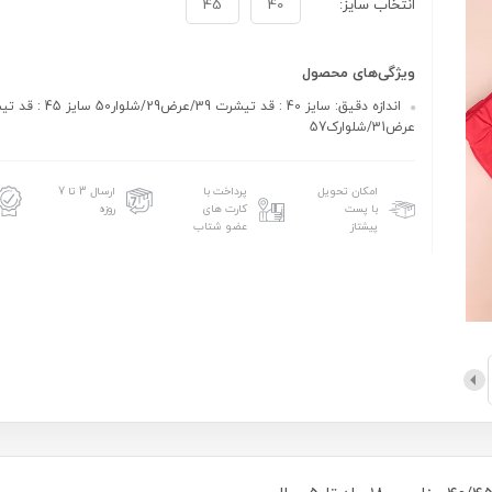
انتخاب سایز:
40
45
ویژگی‌های محصول
عرض31/شلوارک57
امکان تحویل
پرداخت با
ارسال 3 تا 7
با پست
کارت های
روزه
پیشتاز
عضو شتاب