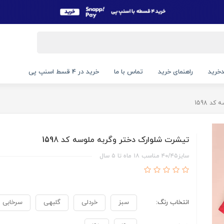
خرید
راهنمای خرید
تماس با ما
خرید در 4 قسط اسنپ پی
د 1598
تیشرت شلوارک دختر وگربه ملوسه کد 1598
سایز۴۰/۴۵ مناسب ۱۸ ماه تا ۵ سال
انتخاب رنگ:
سبز
خردلی
گلبهی
سرخابی