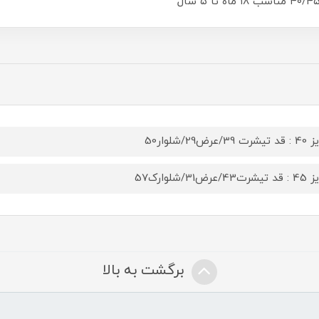
 39/عرض29/شلوار50
43/عرض31/شلوارک57
برگشت به بالا