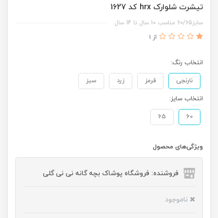
تیشرت شلوارک hrx کد 1627
سایز60/65 مناسب 10 سال تا 14 سال
از 1
انتخاب رنگ:
نارنجی
قرمز
زرد
سبز
انتخاب سایز:
65
60
ویژگی‌های محصول
فروشنده: فروشگاه پوشاک بچه گانه نی نی گلی
ناموجود