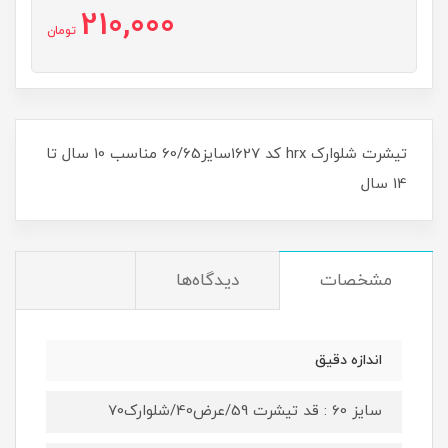
210,000
تومان
تیشرت شلوارک hrx کد 1627سایز60/65 مناسب 10 سال تا
14 سال
مشخصات
دیدگاه‌ها
اندازه دقیق
سایز 60 : قد تیشرت 59/عرض40/شلوارک70