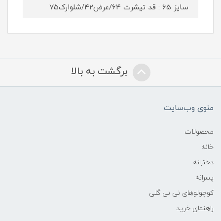
سایز 65 : قد تیشرت ۶4/عرض42/شلوارک75
برگشت به بالا
منوی وب‌سایت
محصولات
خانه
دخترانه
پسرانه
کوچولوهای نی نی گلی
راهنمای خرید