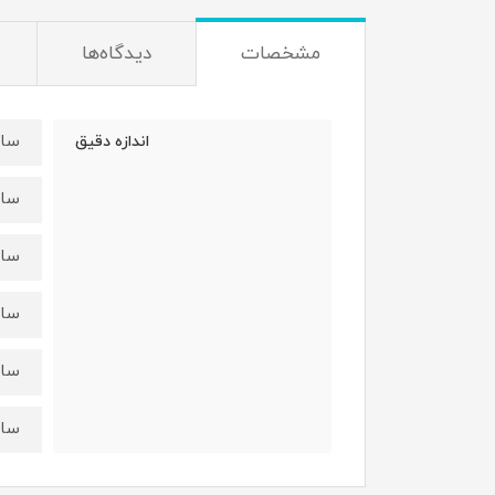
مشخصات
دیدگاه‌ها
سایز50= قد 5
اندازه دقیق
سایز55=قد 26
سایز60=قد27
سایز65=قد28
سایز70=قد 30
سایز75=قد 31