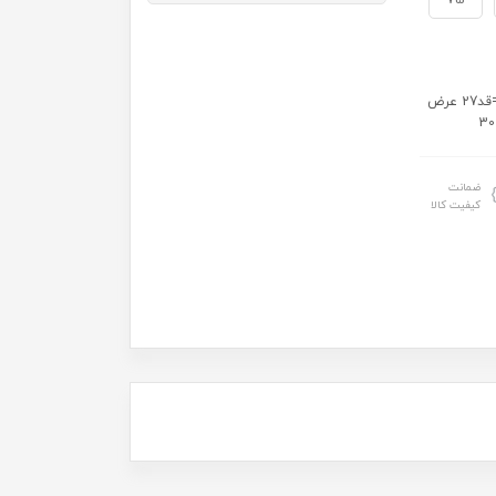
75
اندازه دقیق: سایز50= قد 25 عرض 23 سایز55=قد 26 عرض 24 سایز60=قد27 عرض
ضمانت
کیفیت کالا