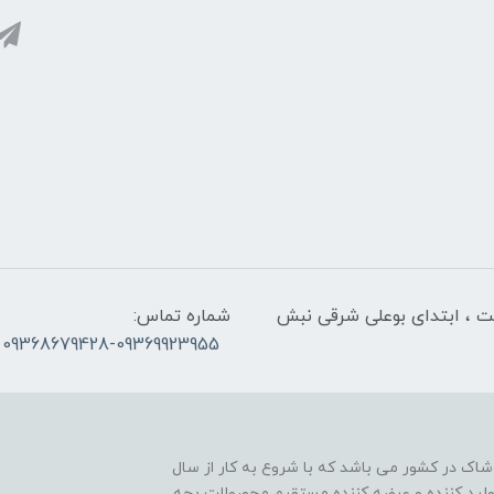
لت ، ابتدای بوعلی شرقی نبش
شماره تماس:
09368679428-09369923955
اک در کشور می باشد که با شروع به کار از سال
ن تولید کننده و عرضه کننده مستقیم محصولات بچه