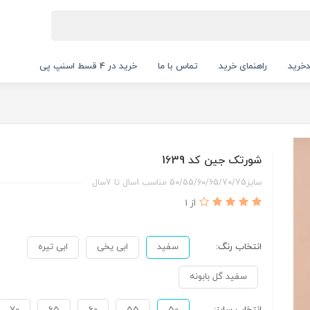
خرید
راهنمای خرید
تماس با ما
خرید در 4 قسط اسنپ پی
شورتک جین کد 1639
سایز50/55/60/65/70/75 مناسب 1سال تا 7سال
از 1
انتخاب رنگ:
سفید
ابی یخی
ابی تیره
سفید گل بابونه