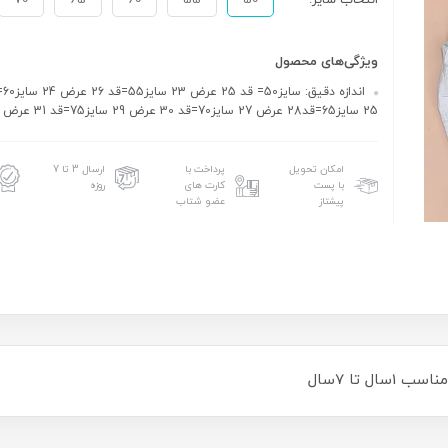
انتخاب سایز:
50
55
60
65
70
ویژگی‌های محصول
25 سایز65=قد28 عرض 27 سایز70=قد 30 عرض 29 سایز75=قد 31 عرض 30
امکان تحویل
پرداخت با
ارسال 3 تا 7
با پست
کارت های
روزه
پیشتاز
عضو شتاب