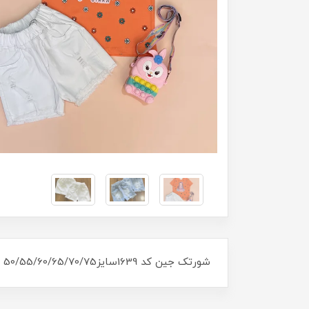
شورتک جین کد 1639سایز50/55/60/65/70/75 مناسب 1سال تا 7سال