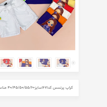
کراپ پرنسس کد۱۶۷۱سایز۴۰/۴۵/۵۰/۵۵/۶۰ مناسب ۱سال تا ۱۰سال