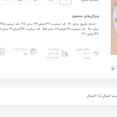
انتخاب سایز:
۴۰
۴۵
۵۰
۵۵
۶۰
ویژگی‌های محصول
47/عرض 42
امکان تحویل
پرداخت با
ارسال 3 تا 7
با پست
کارت های
روزه
پیشتاز
عضو شتاب