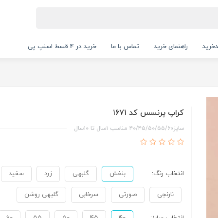
خرید
راهنمای خرید
تماس با ما
خرید در 4 قسط اسنپ پی
کراپ پرنسس کد ۱۶۷۱
سایز۴۰/۴۵/۵۰/۵۵/۶۰ مناسب ۱سال تا ۱۰سال
انتخاب رنگ:
بنفش
گلبهی
زرد
سفید
نارنجی
صورتی
سرخابی
گلبهی روشن