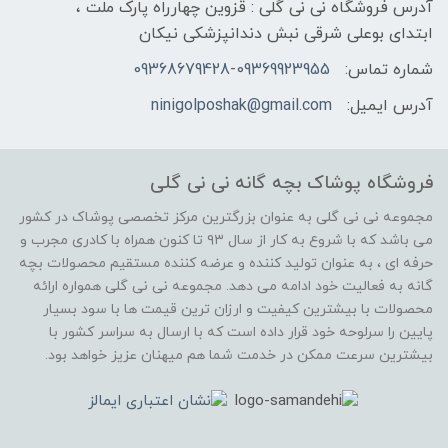
آدرس فروشگاه نی نی گلی : قزوین چهارراه پارک ملت ،
ابتدای بوعلی شرقی نبش دندانپزشکی نیکان
شماره تماس:
09368679428-09369923955
آدرس ایمیل:
ninigolposhak@gmail.com
فروشگاه پوشاک بچه گانه نی نی گلی
مجموعه نی نی گلی به عنوان بزرگترین مرکز تخصصی پوشاک در کشور
می باشد که با شروع به کار از سال ۹۳ تا کنون همراه با کادری مجرب و
حرفه ای ، به عنوان تولید کننده و عرضه کننده مستقیم محصولات بچه
گانه به فعالیت خود ادامه می دهد. مجموعه نی نی گلی همواره ارائه
محصولات با بیشترین کیفیت و ارزان ترین قیمت ها با سود بسیار
پایین را سرلوحه خود قرار داده است که با ارسال به سراسر کشور با
بیشترین سرعت ممکن در خدمت شما هم میهنان عزیز خواهد بود.