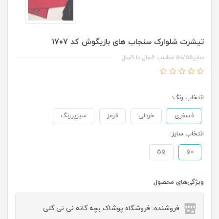
تیشرت شلوارک سنجاب های بازیگوش کد 1707
سایز50/55 مناسب 6سال تا 9سال
انتخاب رنگ:
فسفری
خردلی
قرمز
سبزپررنگ
انتخاب سایز:
55
50
ویژگی‌های محصول
فروشنده: فروشگاه پوشاک بچه گانه نی نی گلی