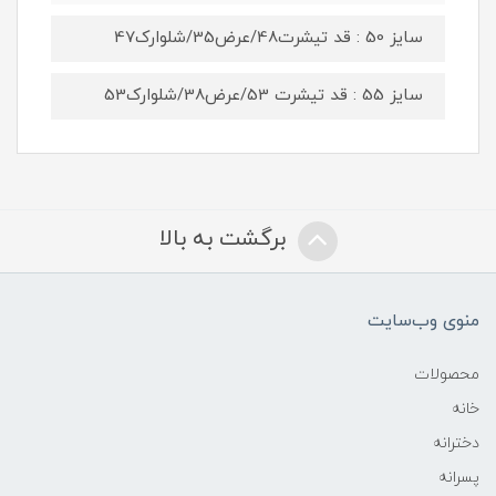
سایز 50 : قد تیشرت48/عرض35/شلوارک47
سایز 55 : قد تیشرت 53/عرض38/شلوارک53
برگشت به بالا
منوی وب‌سایت
محصولات
خانه
دخترانه
پسرانه