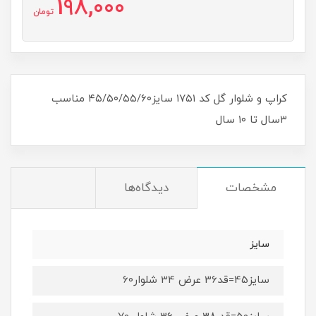
198,000
تومان
کراپ و شلوار گل کد ۱۷۵۱ سایز۴۵/۵۰/۵۵/۶۰ مناسب
۳سال تا ۱۰ سال
مشخصات
دیدگاه‌ها
سایز
سایز45=قد36 عرض 34 شلوار60