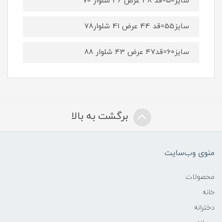
سایز50=قد 38 عرض 36 شلوار 70
سایز55=قد 44 عرض 41 شلوار78
سایز60=قد47 عرض 43 شلوار 88
برگشت به بالا
منوی وب‌سایت
محصولات
خانه
دخترانه