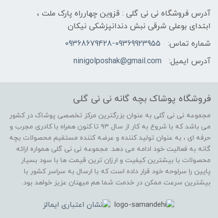
آدرس فروشگاه نی نی گلی : قزوین چهارراه پارک ملت ،
ابتدای بوعلی شرقی نبش دندانپزشکی نیکان
شماره تماس:
09368679428-09369923955
آدرس ایمیل:
ninigolposhak@gmail.com
فروشگاه پوشاک بچه گانه نی نی گلی
مجموعه نی نی گلی به عنوان بزرگترین مرکز تخصصی پوشاک در کشور
می باشد که با شروع به کار از سال ۹۳ تا کنون همراه با کادری مجرب و
حرفه ای ، به عنوان تولید کننده و عرضه کننده مستقیم محصولات بچه
گانه به فعالیت خود ادامه می دهد. مجموعه نی نی گلی همواره ارائه
محصولات با بیشترین کیفیت و ارزان ترین قیمت ها با سود بسیار
پایین را سرلوحه خود قرار داده است که با ارسال به سراسر کشور با
بیشترین سرعت ممکن در خدمت شما هم میهنان عزیز خواهد بود.