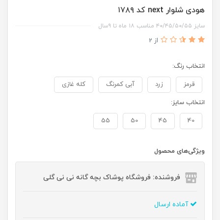
هودی شلوار next کد ۱۷۸۹
سایز ۴۰/۴۵/۵۰/۵۵ مناسب ۱۸ ماه تا ۹سال
از 2
انتخاب رنگ:
قرمز
زرد
آبی کمرنگ
کله غازی
انتخاب سایز:
55
50
45
40
ویژگی‌های محصول
فروشنده: فروشگاه پوشاک بچه گانه نی نی گلی
آماده ارسال