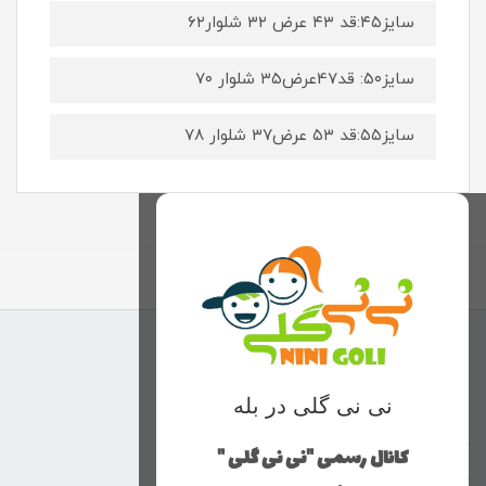
سایز۴۵:قد ۴۳ عرض ۳۲ شلوار۶۲
سایز۵۰: قد47عرض۳۵ شلوار ۷۰
سایز۵۵:قد ۵۳ عرض۳۷ شلوار ۷۸
برگشت به بالا
منوی وب‌سایت
نی نی گلی در بله
محصولات
خانه
کانال رسمی "نی نی گلی "
دخترانه