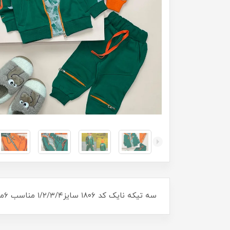
سه تیکه نایک کد ۱۸۰۶ سایز۱/۲/۳/۴ مناسب ۶ماه تا ۵سال