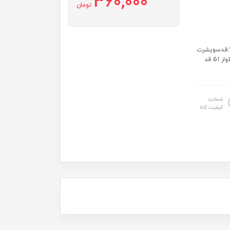
360,000
تومان
سایز: سایز1:قدسویشرت ۳3 عرض ۲6شلوار ۴۳ قد بلوز 31عرض 26 سایز2:قدسویشرت
37عرض 27شلوار ۴6قد بلوز 34عرض 28 سایز3:قدسویشرت ۳8عرض ۲8شلوار 51 قد
ضمانت
کیفیت کالا