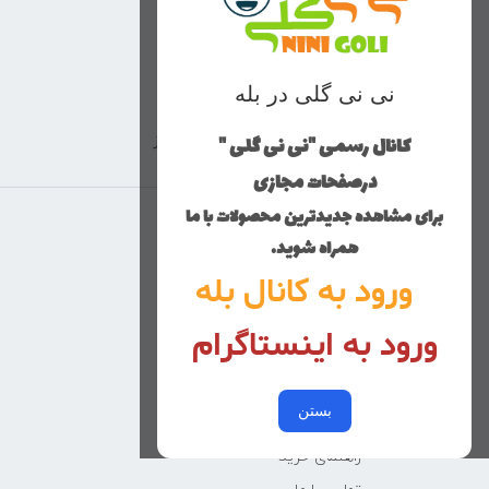
نی نی گلی در بله
کانال رسمی "نی نی گلی "
ارسال با پست پیشتاز
درصفحات مجازی
برای مشاهده جدیدترین محصولات با ما
منوی وب‌سایت
همراه شوید.
ورود به کانال بله
محصولات
خانه
ورود به اینستاگرام
دخترانه
پسرانه
بستن
کوچولوهای نی نی گلی
راهنمای خرید