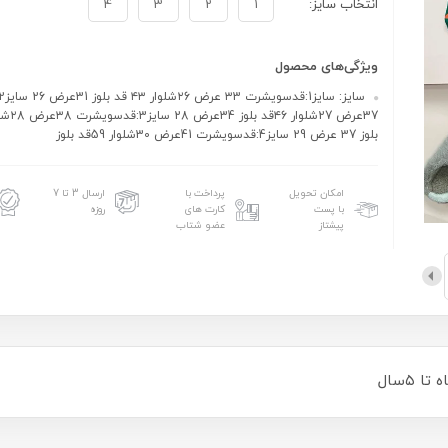
انتخاب سایز:
1
2
3
4
ویژگی‌های محصول
بلوز 37 عرض 29 سایز4:قدسویشرت 41عرض 30شلوار 59قد بلوز
امکان تحویل
پرداخت با
ارسال 3 تا 7
با پست
کارت های
روزه
پیشتاز
عضو شتاب