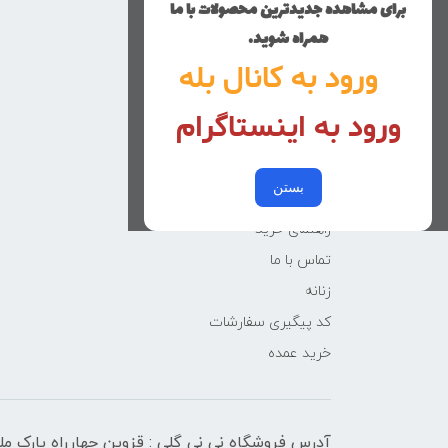
برای مشاهده جدیدترین محصولات با ما
منوی وب‌سایت
همراه شوید.
ورود به کانال بله
محصولات
خانه
ورود به اینستاگرام
دخترانه
پسرانه
بستن
کوچولوهای نی نی گلی
راهنمای خرید
تماس با ما
زنانه
کد پیگیری سفارشات
خرید عمده
آدرس فروشگاه نی نی گلی : قزوین چهارراه پارک م