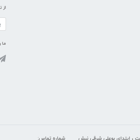
از 
ما ر
لت ، ابتدای بوعلی شرقی نبش
شماره تماس: