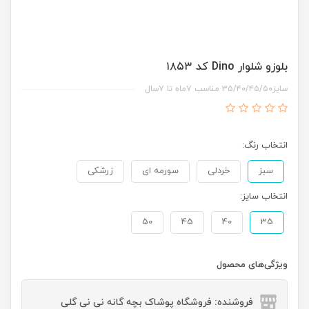
بلوزو شلوار Dino کد ۱۸۵۳
سایز۳۵/۴۰/۴۵/۵۰ مناسب ۷ماه تا ۷سال
انتخاب رنگ:
سبز
خردلی
سورمه ای
زرشکی
انتخاب سایز:
50
45
40
35
ویژگی‌های محصول
فروشنده: فروشگاه پوشاک بچه گانه نی نی گلی