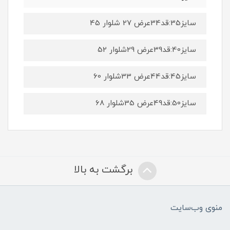
سایز35:قد34عرض 27 شلوار 45
سایز40:قد39عرض 29شلوار 52
سایز45:قد44عرض 33شلوار 60
سایز50:قد49عرض 35شلوار 68
برگشت به بالا
منوی وب‌سایت