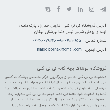
آدرس فروشگاه نی نی گلی : قزوین چهارراه پارک ملت ،
ابتدای بوعلی شرقی نبش دندانپزشکی نیکان
شماره تماس:
09368679428-09369923955
آدرس ایمیل:
ninigolposhak@gmail.com
فروشگاه پوشاک بچه گانه نی نی گلی
مجموعه نی نی گلی به عنوان بزرگترین مرکز تخصصی پوشاک در کشور
می باشد که با شروع به کار از سال ۹۳ تا کنون همراه با کادری مجرب و
حرفه ای ، به عنوان تولید کننده و عرضه کننده مستقیم محصولات بچه
گانه به فعالیت خود ادامه می دهد. مجموعه نی نی گلی همواره ارائه
محصولات با بیشترین کیفیت و ارزان ترین قیمت ها با سود بسیار
پایین را سرلوحه خود قرار داده است که با ارسال به سراسر کشور با