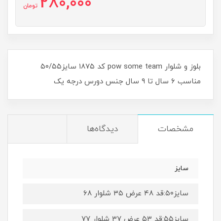
280,000
تومان
بلوز و شلوار pow some team کد ۱۸۷۵ سایز۵۰/۵۵
مناسب ۶ سال تا ۹ سال جنس دورس درجه یک
مشخصات
دیدگاه‌ها
سایز
سایز۵۰:قد ۴۸ عرض ۳۵ شلوار ۶۸
سایز۵۵:قد ۵۳ عرض ۳۷ شلوار ۷۷