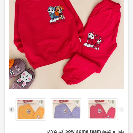
بلوز و شلوارpow some team کد ۱۸۷۵