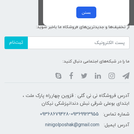
کد پیگیری سفارشات
خرید عمده
بستن
از تخفیف‌ها و جدیدترین‌های فروشگاه ما باخبر شوید:
ثبت‌نام
ما را در شبکه‌های اجتماعی دنبال کنید:
آدرس فروشگاه نی نی گلی : قزوین چهارراه پارک ملت ،
ابتدای بوعلی شرقی نبش دندانپزشکی نیکان
شماره تماس:
09368679428-09369923955
آدرس ایمیل:
ninigolposhak@gmail.com