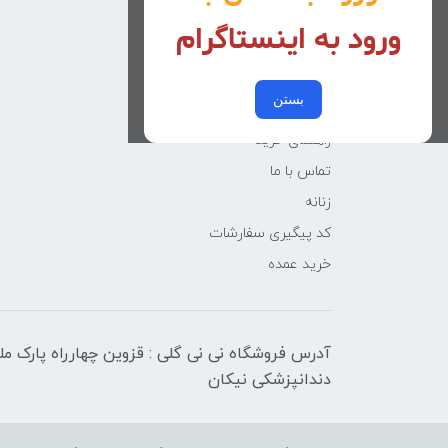
خانه
ورود به اینستاگرام
دخترانه
پسرانه
بستن
کوچولوهای نی نی گلی
راهنمای خرید
تماس با ما
زنانه
کد پیگیری سفارشات
خرید عمده
آدرس فروشگاه نی نی گلی : قزوین چهارراه پارک م
دندانپزشکی نیکان