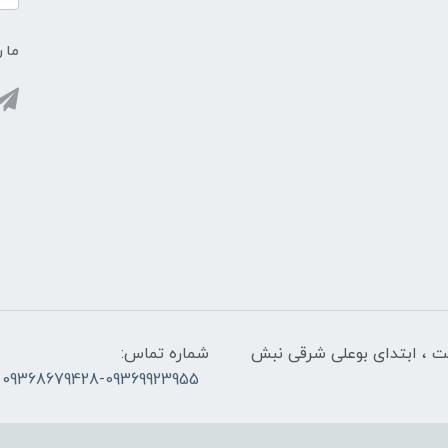
ما ر
لت ، ابتدای بوعلی شرقی نبش
شماره تماس:
09368679428-09369923955