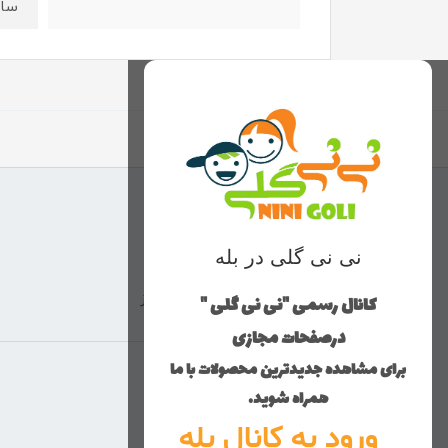
سایز۶۵:قد ۶۴ عرض 
نی نی گلی در بله
کانال رسمی "نی نی گلی "
ارسال با پست پیشتاز
درصفحات مجازی
برای مشاهده جدیدترین محصولات با ما
منوی وب‌سایت
همراه شوید.
ورود به کانال بله
محصولات