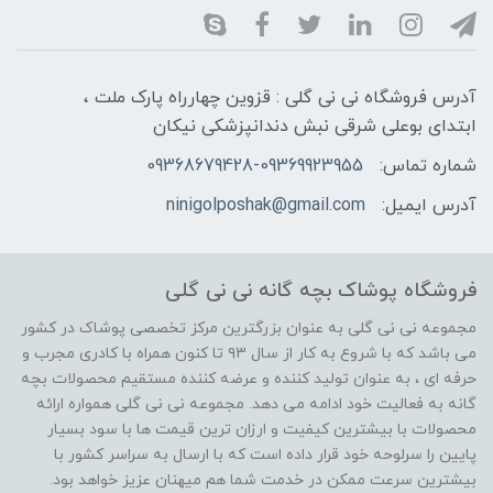
آدرس فروشگاه نی نی گلی : قزوین چهارراه پارک ملت ،
ابتدای بوعلی شرقی نبش دندانپزشکی نیکان
شماره تماس:
09368679428-09369923955
آدرس ایمیل:
ninigolposhak@gmail.com
فروشگاه پوشاک بچه گانه نی نی گلی
مجموعه نی نی گلی به عنوان بزرگترین مرکز تخصصی پوشاک در کشور
می باشد که با شروع به کار از سال ۹۳ تا کنون همراه با کادری مجرب و
حرفه ای ، به عنوان تولید کننده و عرضه کننده مستقیم محصولات بچه
گانه به فعالیت خود ادامه می دهد. مجموعه نی نی گلی همواره ارائه
محصولات با بیشترین کیفیت و ارزان ترین قیمت ها با سود بسیار
پایین را سرلوحه خود قرار داده است که با ارسال به سراسر کشور با
بیشترین سرعت ممکن در خدمت شما هم میهنان عزیز خواهد بود.