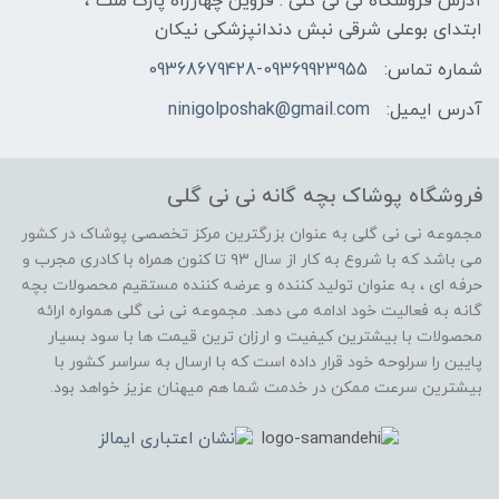
آدرس فروشگاه نی نی گلی : قزوین چهارراه پارک ملت ،
ابتدای بوعلی شرقی نبش دندانپزشکی نیکان
شماره تماس:
09368679428-09369923955
آدرس ایمیل:
ninigolposhak@gmail.com
فروشگاه پوشاک بچه گانه نی نی گلی
مجموعه نی نی گلی به عنوان بزرگترین مرکز تخصصی پوشاک در کشور
می باشد که با شروع به کار از سال ۹۳ تا کنون همراه با کادری مجرب و
حرفه ای ، به عنوان تولید کننده و عرضه کننده مستقیم محصولات بچه
گانه به فعالیت خود ادامه می دهد. مجموعه نی نی گلی همواره ارائه
محصولات با بیشترین کیفیت و ارزان ترین قیمت ها با سود بسیار
پایین را سرلوحه خود قرار داده است که با ارسال به سراسر کشور با
بیشترین سرعت ممکن در خدمت شما هم میهنان عزیز خواهد بود.