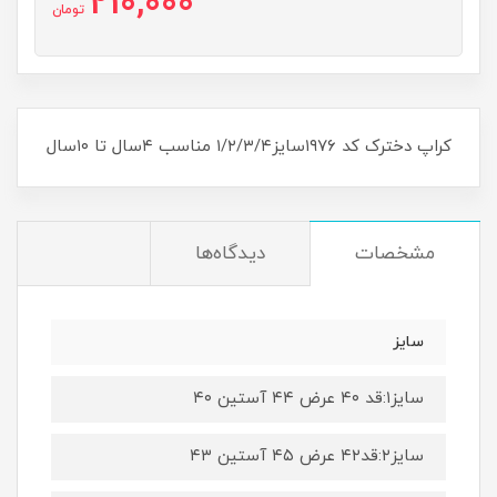
210,000
تومان
کراپ دخترک کد ۱۹۷۶سایز۱/۲/۳/۴ مناسب ۴سال تا ۱۰سال
مشخصات
دیدگاه‌ها
سایز
سایز۱:قد ۴۰ عرض ۴۴ آستین ۴۰
سایز۲:قد۴۲ عرض ۴۵ آستین ۴۳