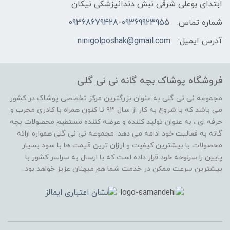
ابتدای بوعلی شرقی نبش دندانپزشکی نیکان
شماره تماس:
09368679428-09369923955
آدرس ایمیل:
ninigolposhak@gmail.com
فروشگاه پوشاک بچه گانه نی نی گلی
مجموعه نی نی گلی به عنوان بزرگترین مرکز تخصصی پوشاک در کشور
می باشد که با شروع به کار از سال ۹۳ تا کنون همراه با کادری مجرب و
حرفه ای ، به عنوان تولید کننده و عرضه کننده مستقیم محصولات بچه
گانه به فعالیت خود ادامه می دهد. مجموعه نی نی گلی همواره ارائه
محصولات با بیشترین کیفیت و ارزان ترین قیمت ها با سود بسیار
پایین را سرلوحه خود قرار داده است که با ارسال به سراسر کشور با
بیشترین سرعت ممکن در خدمت شما هم میهنان عزیز خواهد بود.