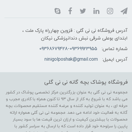
آدرس فروشگاه نی نی گلی : قزوین چهارراه پارک ملت ،
ابتدای بوعلی شرقی نبش دندانپزشکی نیکان
شماره تماس:
09368679428-09369923955
آدرس ایمیل:
ninigolposhak@gmail.com
فروشگاه پوشاک بچه گانه نی نی گلی
مجموعه نی نی گلی به عنوان بزرگترین مرکز تخصصی پوشاک در کشور
می باشد که با شروع به کار از سال ۹۳ تا کنون همراه با کادری مجرب و
حرفه ای ، به عنوان تولید کننده و عرضه کننده مستقیم محصولات بچه
گانه به فعالیت خود ادامه می دهد. مجموعه نی نی گلی همواره ارائه
محصولات با بیشترین کیفیت و ارزان ترین قیمت ها با سود بسیار
پایین را سرلوحه خود قرار داده است که با ارسال به سراسر کشور با