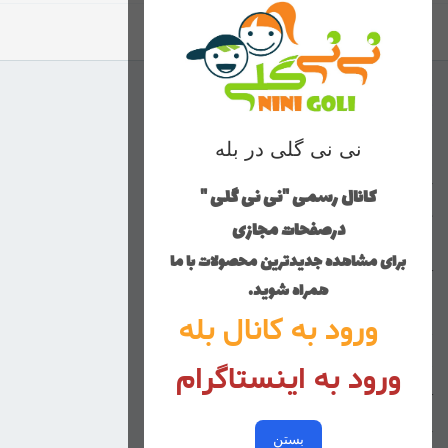
برگشت به بالا
منوی وب‌سایت
نی نی گلی در بله
محصولات
خانه
کانال رسمی "نی نی گلی "
دخترانه
درصفحات مجازی
پسرانه
برای مشاهده جدیدترین محصولات با ما
کوچولوهای نی نی گلی
همراه شوید.
راهنمای خرید
ورود به کانال بله
تماس با ما
ورود به اینستاگرام
زنانه
کد پیگیری سفارشات
خرید عمده
بستن