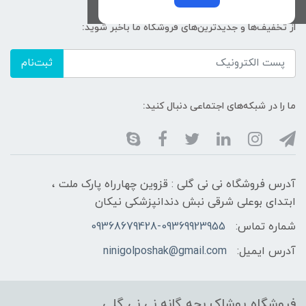
از تخفیف‌ها و جدیدترین‌های فروشگاه ما باخبر شوید:
ثبت‌نام
ما را در شبکه‌های اجتماعی دنبال کنید:
آدرس فروشگاه نی نی گلی : قزوین چهارراه پارک ملت ،
ابتدای بوعلی شرقی نبش دندانپزشکی نیکان
شماره تماس:
09368679428-09369923955
آدرس ایمیل:
ninigolposhak@gmail.com
فروشگاه پوشاک بچه گانه نی نی گلی