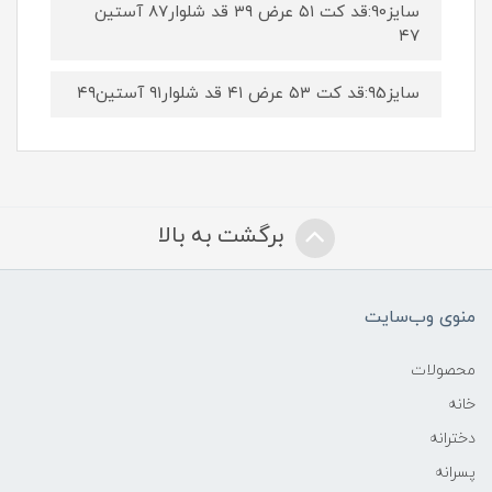
سایز90:قد کت ۵۱ عرض ۳۹ قد شلوار۸۷ آستین
۴۷
سایز۹5:قد کت ۵۳ عرض ۴۱ قد شلوار۹۱ آستین۴۹
برگشت به بالا
منوی وب‌سایت
محصولات
خانه
دخترانه
پسرانه