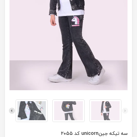
سه تیکه جینunicorn کد ۲۰۵۵