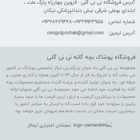
آدرس فروشگاه نی نی گلی : قزوین چهارراه پارک ملت ،
ابتدای بوعلی شرقی نبش دندانپزشکی نیکان
شماره تماس:
09368679428-09369923955
آدرس ایمیل:
ninigolposhak@gmail.com
فروشگاه پوشاک بچه گانه نی نی گلی
مجموعه نی نی گلی به عنوان بزرگترین مرکز تخصصی پوشاک در کشور
می باشد که با شروع به کار از سال ۹۳ تا کنون همراه با کادری مجرب و
حرفه ای ، به عنوان تولید کننده و عرضه کننده مستقیم محصولات بچه
گانه به فعالیت خود ادامه می دهد. مجموعه نی نی گلی همواره ارائه
محصولات با بیشترین کیفیت و ارزان ترین قیمت ها با سود بسیار
پایین را سرلوحه خود قرار داده است که با ارسال به سراسر کشور با
بیشترین سرعت ممکن در خدمت شما هم میهنان عزیز خواهد بود.