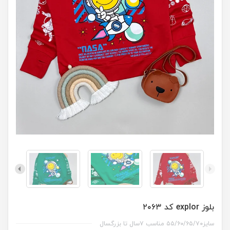
بلوز explor کد ۲۰۶۳
سایز۵۵/۶۰/۶۵/۷۰ مناسب ۷سال تا بزرگسال