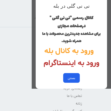
نی نی گلی در بله
کانال رسمی "نی نی گلی "
ارسال با پست پیشتاز
درصفحات مجازی
برای مشاهده جدیدترین محصولات با ما
منوی وب‌سایت
همراه شوید.
ورود به کانال بله
محصولات
خانه
ورود به اینستاگرام
دخترانه
پسرانه
بستن
کوچولوهای نی نی گلی
راهنمای خرید
تماس با ما
زنانه