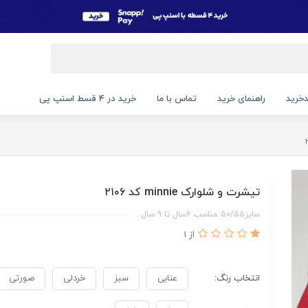
خرید
راهنمای خرید
تماس با ما
خرید در 4 قسط اسنپ پی
تیشرت و شلوارک minnie کد ۲۱۰۶
سایز۵۰/۵۵ مناسب ۶سال تا ۹ سال
از 1
انتخاب رنگ:
عنابی
سبز
خردلی
صورتی