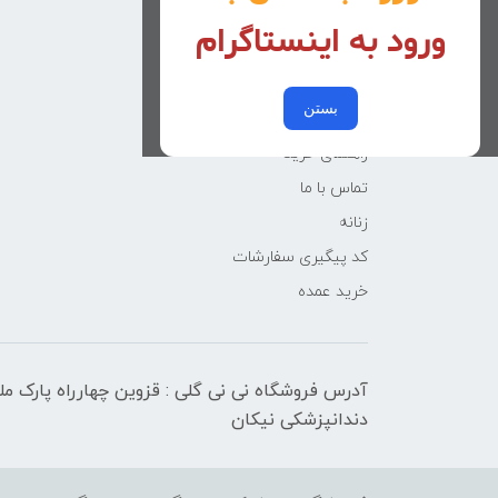
خانه
ورود به اینستاگرام
دخترانه
پسرانه
بستن
کوچولوهای نی نی گلی
راهنمای خرید
تماس با ما
زنانه
کد پیگیری سفارشات
خرید عمده
آدرس فروشگاه نی نی گلی : قزوین چهارراه پارک م
دندانپزشکی نیکان