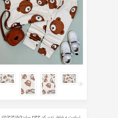
تیشرت و شلوار تدی کد ۲۱۴۳ سایز۱/۲/۳/۴/۵/۶ مناسب ۸ ماه تا ۹ سال