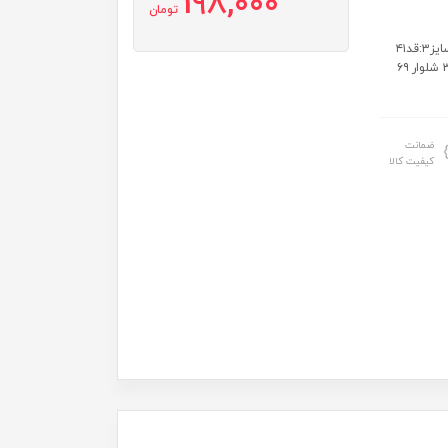
198,000
تومان
سایز: سایز۱:قد ۳۵ عرض ۳۱ شلوار ۴۸ سایز۲:قد ۳۸ عرض ۳۲ شلوار ۵۵ سایز۳:قد۴۱
عرض ۳۴ شلوار ۵۹ سایز۴: قد ۴۴ عرض ۳۵ شلوار ۶۳ سایز۵:قد ۴۸ عرض ۳۷ شلوار ۶۹
ضمانت
کیفیت کالا