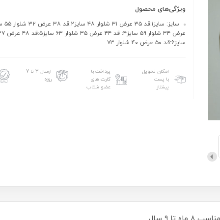
ویژگی‌های محصول
سایز۶:قد ۵۰ عرض ۴۰ شلوار ۷۳
امکان تحویل
پرداخت با
ارسال 3 تا 7
با پست
کارت های
روزه
پیشتاز
عضو شتاب