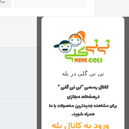
سایز۶:قد ۵۰ عرض ۰
نی نی گلی در بله
کانال رسمی "نی نی گلی "
ارسال با پست پیشتاز
درصفحات مجازی
برای مشاهده جدیدترین محصولات با ما
منوی وب‌سایت
همراه شوید.
ورود به کانال بله
محصولات