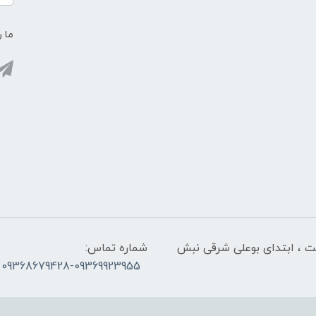
ما ر
لت ، ابتدای بوعلی شرقی نبش
شماره تماس:
09368679428-09369923955