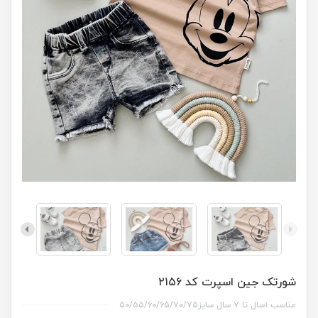
شورتک جین اسپرت کد ۲۱۵۶
مناسب ۱سال تا ۷ سال سایز۵۰/۵۵/۶۰/۶۵/۷۰/۷۵