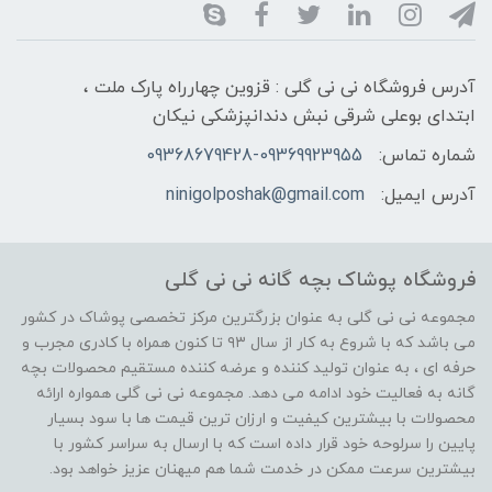
آدرس فروشگاه نی نی گلی : قزوین چهارراه پارک ملت ،
ابتدای بوعلی شرقی نبش دندانپزشکی نیکان
شماره تماس:
09368679428-09369923955
آدرس ایمیل:
ninigolposhak@gmail.com
فروشگاه پوشاک بچه گانه نی نی گلی
مجموعه نی نی گلی به عنوان بزرگترین مرکز تخصصی پوشاک در کشور
می باشد که با شروع به کار از سال ۹۳ تا کنون همراه با کادری مجرب و
حرفه ای ، به عنوان تولید کننده و عرضه کننده مستقیم محصولات بچه
گانه به فعالیت خود ادامه می دهد. مجموعه نی نی گلی همواره ارائه
محصولات با بیشترین کیفیت و ارزان ترین قیمت ها با سود بسیار
پایین را سرلوحه خود قرار داده است که با ارسال به سراسر کشور با
بیشترین سرعت ممکن در خدمت شما هم میهنان عزیز خواهد بود.