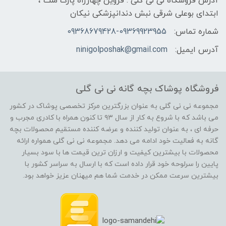
آدرس فروشگاه نی نی گلی : قزوین چهارراه پارک ملت ،
ابتدای بوعلی شرقی نبش دندانپزشکی نیکان
شماره تماس:
09368679428-09369923955
آدرس ایمیل:
ninigolposhak@gmail.com
فروشگاه پوشاک بچه گانه نی نی گلی
مجموعه نی نی گلی به عنوان بزرگترین مرکز تخصصی پوشاک در کشور
می باشد که با شروع به کار از سال ۹۳ تا کنون همراه با کادری مجرب و
حرفه ای ، به عنوان تولید کننده و عرضه کننده مستقیم محصولات بچه
گانه به فعالیت خود ادامه می دهد. مجموعه نی نی گلی همواره ارائه
محصولات با بیشترین کیفیت و ارزان ترین قیمت ها با سود بسیار
پایین را سرلوحه خود قرار داده است که با ارسال به سراسر کشور با
بیشترین سرعت ممکن در خدمت شما هم میهنان عزیز خواهد بود.