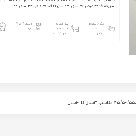
سایز: سایز۴۵:قد ۳۴ عرض۳۶ شلوار ۵۷ سای
سایز۵۵:قد۴۲ عرض ۴۰ شلوار ۷۳ سایز۶۰:قد ۴۶ عرض ۴۲ شلوار ۷۹
امکان تحویل
پرداخت با
ارسال 3 تا 7
با پست
کارت های
روزه
پیشتاز
عضو شتاب