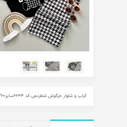
کراپ و شلوار خرگوش شطرنجی کد ۲۲۳۴سایز۴۵/۵۰/۵۵/۶۰ مناسب ۳سال تا ۱۰سال