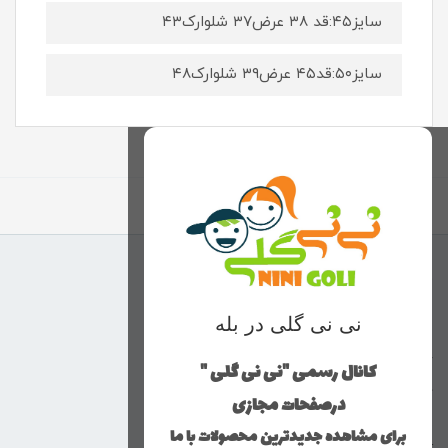
سایز۴۵:قد ۳۸ عرض۳۷ شلوارک۴۳
سایز۵۰:قد۴۵ عرض۳۹ شلوارک۴۸
برگشت به بالا
منوی وب‌سایت
نی نی گلی در بله
محصولات
خانه
کانال رسمی "نی نی گلی "
دخترانه
درصفحات مجازی
پسرانه
برای مشاهده جدیدترین محصولات با ما