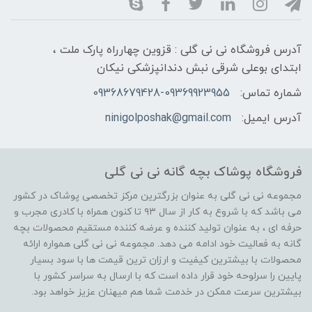
آدرس فروشگاه نی نی گلی : قزوین چهارراه پارک ملت ،
ابتدای بوعلی شرقی نبش دندانپزشکی نیکان
شماره تماس:
09368679428-09369923955
آدرس ایمیل:
ninigolposhak@gmail.com
فروشگاه پوشاک بچه گانه نی نی گلی
مجموعه نی نی گلی به عنوان بزرگترین مرکز تخصصی پوشاک در کشور
می باشد که با شروع به کار از سال ۹۳ تا کنون همراه با کادری مجرب و
حرفه ای ، به عنوان تولید کننده و عرضه کننده مستقیم محصولات بچه
گانه به فعالیت خود ادامه می دهد. مجموعه نی نی گلی همواره ارائه
محصولات با بیشترین کیفیت و ارزان ترین قیمت ها با سود بسیار
پایین را سرلوحه خود قرار داده است که با ارسال به سراسر کشور با
بیشترین سرعت ممکن در خدمت شما هم میهنان عزیز خواهد بود.