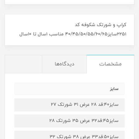
کراپ و شورتک شکوفه کد
۲۲۵۱سایز۴۰/۴۵/۵۰/۵۵/۶۰/۶۵ مناسب ۱سال تا ۱۰سال
مشخصات
دیدگاه‌ها
سایز
سایز۴۰:قد ۲۸ عرض ۳۱ شورتک ۲۷
سایز۴۵:قد۳۲ عرض ۳۵ شورتک ۲۸
سایز۵۰:قد۳۳ عرض ۳۸ شورتک ۳۲