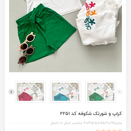
کراپ و شورتک شکوفه کد ۲۲۵۱
سایز۴۰/۴۵/۵۰/۵۵/۶۰/۶۵ مناسب ۱سال تا ۱۰سال