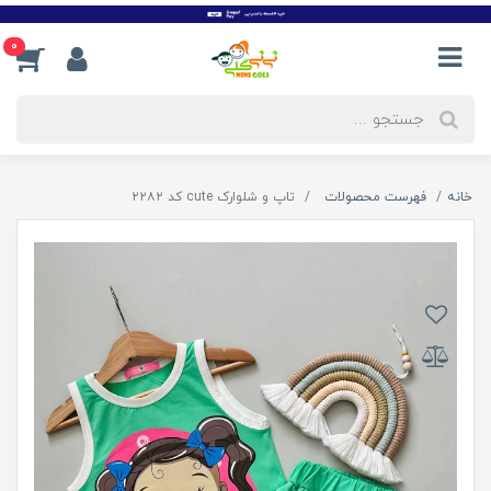
0
خانه
فهرست محصولات
تاپ و شلوارک cute کد ۲۲۸۲