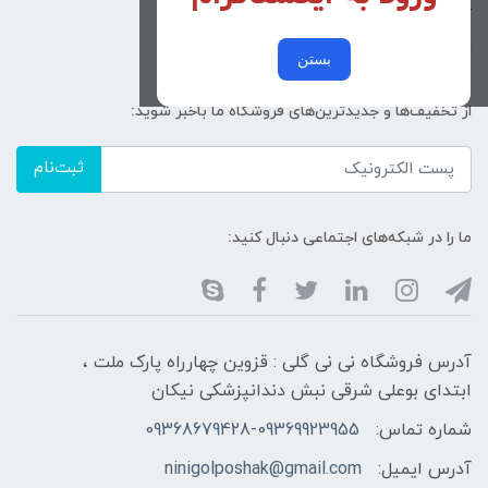
کد پیگیری سفارشات
خرید عمده
بستن
از تخفیف‌ها و جدیدترین‌های فروشگاه ما باخبر شوید:
ثبت‌نام
ما را در شبکه‌های اجتماعی دنبال کنید:
آدرس فروشگاه نی نی گلی : قزوین چهارراه پارک ملت ،
ابتدای بوعلی شرقی نبش دندانپزشکی نیکان
شماره تماس:
09368679428-09369923955
آدرس ایمیل:
ninigolposhak@gmail.com