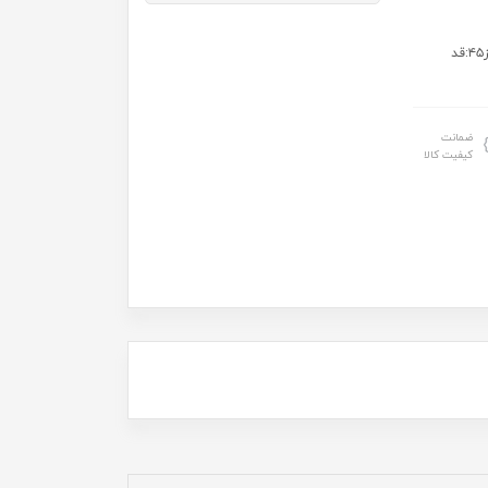
سایز: سایز۴۰: قدسویشرت ۳۹ عرض ۳۰ قد تیشرت ۴۰ قد شلوار ۵... سایز۴۵:قد
ضمانت
کیفیت کالا