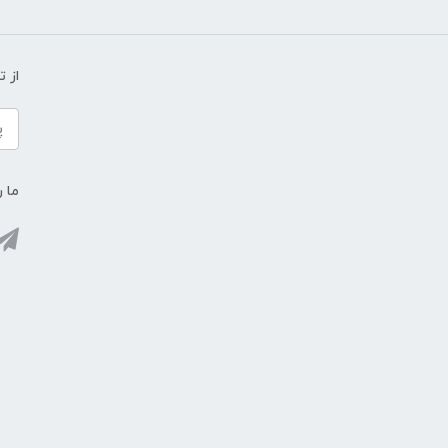
از 
ما ر