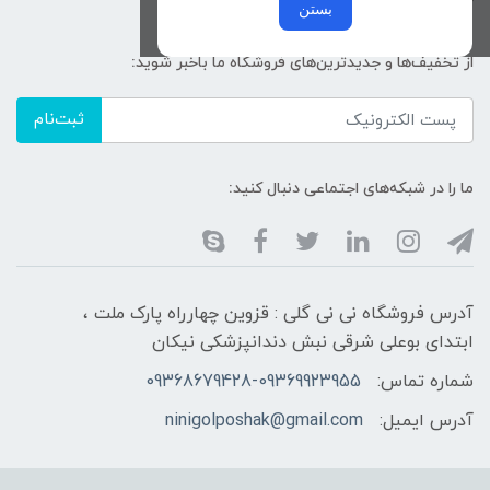
خرید عمده
بستن
از تخفیف‌ها و جدیدترین‌های فروشگاه ما باخبر شوید:
ثبت‌نام
ما را در شبکه‌های اجتماعی دنبال کنید:
آدرس فروشگاه نی نی گلی : قزوین چهارراه پارک ملت ،
ابتدای بوعلی شرقی نبش دندانپزشکی نیکان
شماره تماس:
09368679428-09369923955
آدرس ایمیل:
ninigolposhak@gmail.com