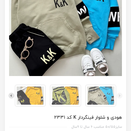
هودی و شلوار فینگردار K کد ۲۳۳۱
سایز۵۰/۵۵ مناسب ۶ سال تا ۹سال