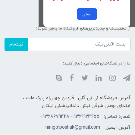
کد پیگیری سفارشات
خرید عمده
بستن
از تخفیف‌ها و جدیدترین‌های فروشگاه ما باخبر شوید:
ثبت‌نام
ما را در شبکه‌های اجتماعی دنبال کنید:
آدرس فروشگاه نی نی گلی : قزوین چهارراه پارک ملت ،
ابتدای بوعلی شرقی نبش دندانپزشکی نیکان
شماره تماس:
09368679428-09369923955
آدرس ایمیل:
ninigolposhak@gmail.com