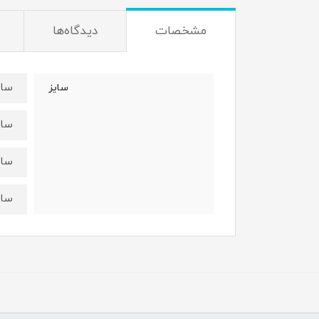
مشخصات
دیدگاه‌ها
سایز۵۰:قد سارافون۷۲ عر
سایز
سایز۵۵:قد سارافون۷۷ع
سایز۶۰:قدسارافون۸۴ ع
سایز۶۵:قدسارافون۹۱ ع