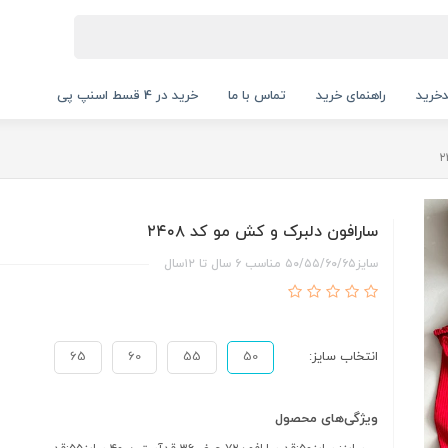
خرید
راهنمای خرید
تماس با ما
خرید در 4 قسط اسنپ پی
سارافون دلبرک و کش مو کد ۲۴۰۸
سایز۵۰/۵۵/۶۰/۶۵ مناسب ۶ سال تا ۱۲سال
انتخاب سایز:
50
55
60
65
ویژگی‌های محصول