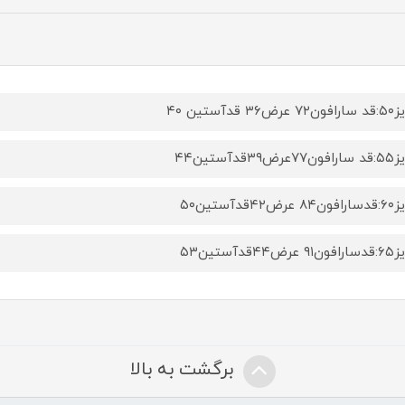
ض۳۶ قدآستین ۴۰
رض۳۹قدآستین۴۴
رض۴۲قدآستین۵۰
رض۴۴قدآستین۵۳
برگشت به بالا