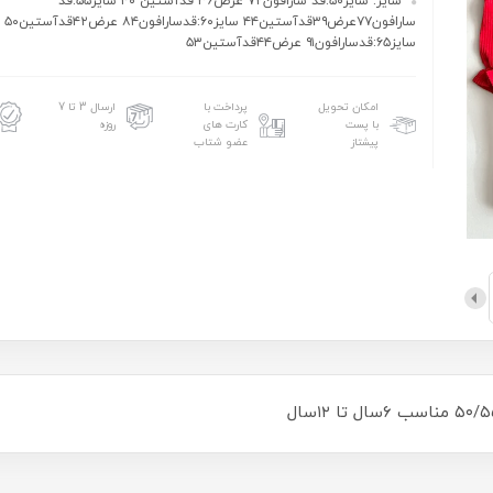
سایز: سایز۵۰:قد سارافون۷۲ عرض۳۶ قدآستین ۴۰ سایز۵۵:قد
سارافون۷۷عرض۳۹قدآستین۴۴ سایز۶۰:قدسارافون۸۴ عرض۴۲قدآستین۵۰
سایز۶۵:قدسارافون۹۱ عرض۴۴قدآستین۵۳
امکان تحویل
پرداخت با
ارسال 3 تا 7
با پست
کارت های
روزه
پیشتاز
عضو شتاب