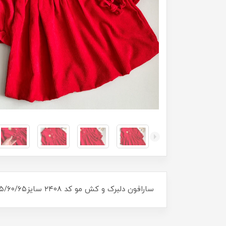
سارافون دلبرک و کش مو کد ۲۴۰۸ سایز۵۰/۵۵/۶۰/۶۵ مناسب ۶سال تا ۱۲سال