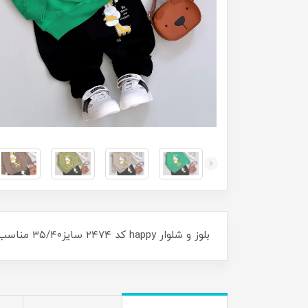
بلوز و شلوار happy کد ۲۴۷۴ سایز۳۵/۴۰ مناسب۷ ماه تا ۳ سال