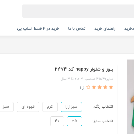
خرید
راهنمای خرید
تماس با ما
خرید در 4 قسط اسنپ پی
بلوز و شلوار happy کد ۲۴۷۴
سایز۳۵/۴۰ مناسب ۷ ماه تا ۳ سال
از 1
انتخاب رنگ:
سبز زارا
کرم
قهوه ای
سبز
انتخاب سایز:
35
40