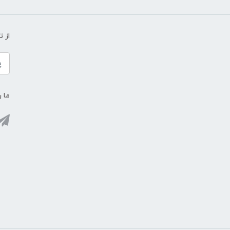
از 
ما ر