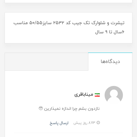
تیشرت و شلوارک تک جیب کد ۲۵۳۲ سایز۵۰/۵۵ مناسب
۶سال تا ۹ سال
دیدگاه‌ها
میناباقری
نازدون بشم چرا اندازه نمیذارین 🥹
ارسال پاسخ
873 روز پیش