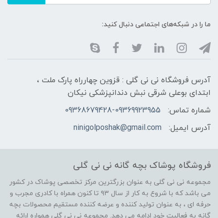
ما را در شبکه‌های اجتماعی دنبال کنید:
آدرس فروشگاه نی نی گلی : قزوین چهارراه پارک ملت ،
ابتدای بوعلی شرقی نبش دندانپزشکی نیکان
شماره تماس:
09368679428-09369923955
آدرس ایمیل:
ninigolposhak@gmail.com
فروشگاه پوشاک بچه گانه نی نی گلی
مجموعه نی نی گلی به عنوان بزرگترین مرکز تخصصی پوشاک در کشور
می باشد که با شروع به کار از سال ۹۳ تا کنون همراه با کادری مجرب و
حرفه ای ، به عنوان تولید کننده و عرضه کننده مستقیم محصولات بچه
گانه به فعالیت خود ادامه می دهد. مجموعه نی نی گلی همواره ارائه