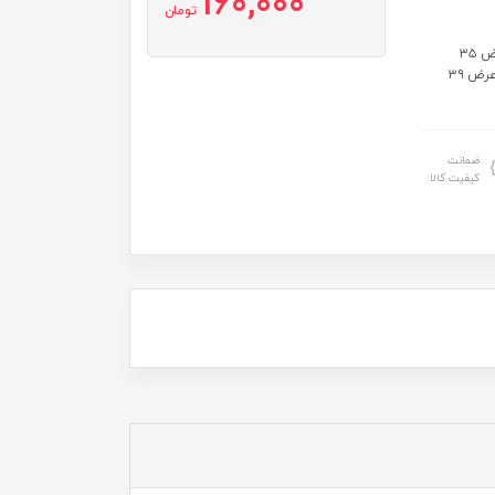
160,000
تومان
سایز: سایز۴۵:قدتیشرت ۴۱ عرض۳۰ شلوارک ۴۹ سایز۵۰:قدتیشرت ۴۷ عرض ۳۵
شلوارک ۵۲ سایز۵۵:قدتیشرت ۵۳ عرض۳۷شلوارک۵۷ سایز۶۰:قدتیشرت۵۸ عرض ۳۹
ضمانت
کیفیت کالا