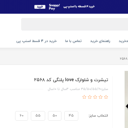
خرید
راهنمای خرید
تماس با ما
خرید در 4 قسط اسنپ پی
تیشرت و شلوارک love پلنگی کد ۲۵۶۸
سایز۴۵/۵۰/۵۵/۶۰ مناسب ۴سال تا ۱۰سال
انتخاب سایز:
45
50
55
60