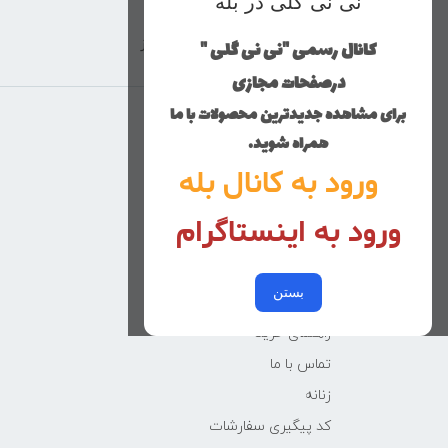
نی نی گلی در بله
کانال رسمی "نی نی گلی "
ارسال با پست پیشتاز
درصفحات مجازی
برای مشاهده جدیدترین محصولات با ما
منوی وب‌سایت
همراه شوید.
ورود به کانال بله
محصولات
خانه
ورود به اینستاگرام
دخترانه
پسرانه
بستن
کوچولوهای نی نی گلی
راهنمای خرید
تماس با ما
زنانه
کد پیگیری سفارشات