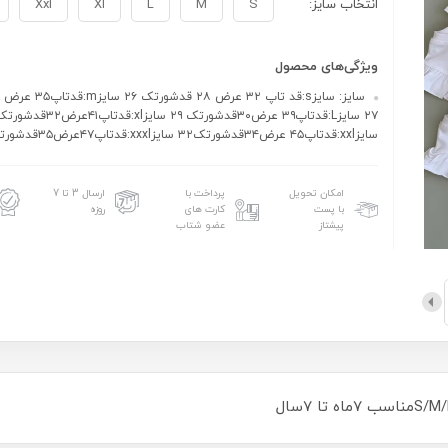
انتخاب سایز:
S
M
L
Xl
Xxl
ویژگی‌های محصول
سایزxxl:قدتاپ۴۵ عرض۳۴قدشورتک۳۲ سایزxxxl:قدتاپ۴۷عرض۳۵قدشورتک ۳۴
امکان تحویل
پرداخت با
ارسال 3 تا 7
با پست
کارت های
روزه
پیشتاز
عضو شتاب