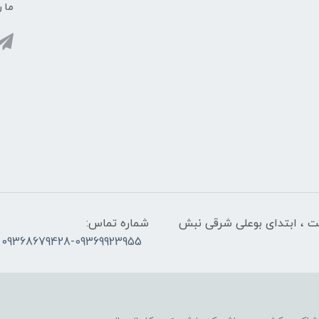
ما ر
لت ، ابتدای بوعلی شرقی نبش
شماره تماس:
09368679428-09369923955