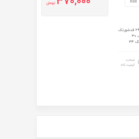
370,000
Xxxl
تومان
سایز: سایزs:قد تاپ ۳۲ عرض ۲۸ قدشورتک ۲۶ سایزm:قدتاپ۳۵ عرض ۲۹ قدشورتک
۲۷ سایزL:قدتاپ۳۹ عرض۳۰قدشورتک ۲۹ سایزxl:قدتاپ۴۱عرض۳۲قدشورتک ۳۰
ضمانت
کیفیت کالا