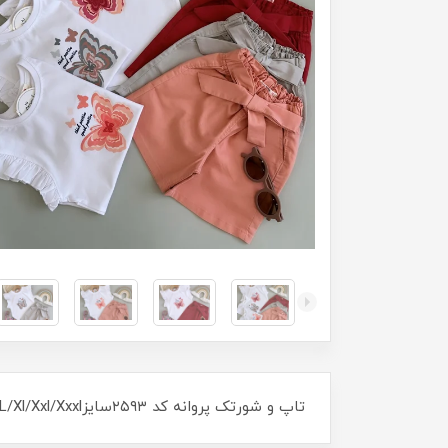
تاپ و شورتک پروانه کد ۲۵۹۳سایزS/M/L/Xl/Xxl/Xxxlمناسب ۷ماه تا ۷سال