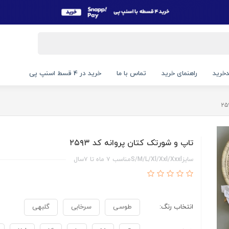
خرید
راهنمای خرید
تماس با ما
خرید در 4 قسط اسنپ پی
تاپ و شورتک کتان پروانه کد ۲۵۹۳
سایزS/M/L/Xl/Xxl/Xxxlمناسب ۷ ماه تا ۷سال
انتخاب رنگ:
طوسی
سرخابی
گلبهی